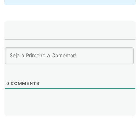
para recoger las inquietudes e ideas de las
comunidades sobre posibilidades, peligros y formas de
gobernanza de datos comunitarios. Creamos la
plataforma
INDIGITAL
, para apoyar y darle
seguimiento a los talleres de capacitación
comunitarios.
0
COMMENTS