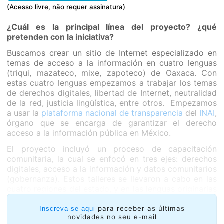
(Acesso livre, não requer assinatura)
¿Cuál es la principal línea del proyecto? ¿qué
pretenden con la iniciativa?
Buscamos crear un sitio de Internet especializado en
temas de acceso a la información en cuatro lenguas
(triqui, mazateco, mixe, zapoteco) de Oaxaca. Con
estas cuatro lenguas empezamos a trabajar los temas
de derechos digitales, libertad de Internet, neutralidad
de la red, justicia lingüística, entre otros. Empezamos
a usar la
plataforma nacional de transparencia
del
INAI
,
órgano que se encarga de garantizar el derecho
acceso a la información pública en México.
El proyecto incluyó un proceso de capacitación
comunitaria, la cual se enfocó en tres ejes: derechos
digitales, acceso a la información y datos comunitarios
(gobernanza). Estos talleres se llevaron a cabo en las
cuatro regiones del estado, y en las lenguas originarias
de estas comunidades. Fueron talleres tanto de
capacitación técnica en el uso de las plataformas y de
para receber as últimas
Inscreva-se aqui
novidades no seu e-mail
derechos digitales, como también foros de discusión