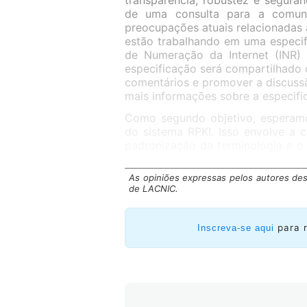
transparência, robustez e segura
de uma consulta para a comun
preocupações atuais relacionadas 
estão trabalhando em uma especif
de Numeração da Internet (INR)
especificação será compartilhado
comentários e promover a discuss
mais informações sobre a especifi
Como segundo objetivo, esperamo
do sistema RPKI. Isso envolve a 
padronização da terminologia e o
Como parte desse objetivo, acord
que consideramos essenciais:
As opiniões expressas pelos autores des
de LACNIC.
para 
Inscreva-se aqui