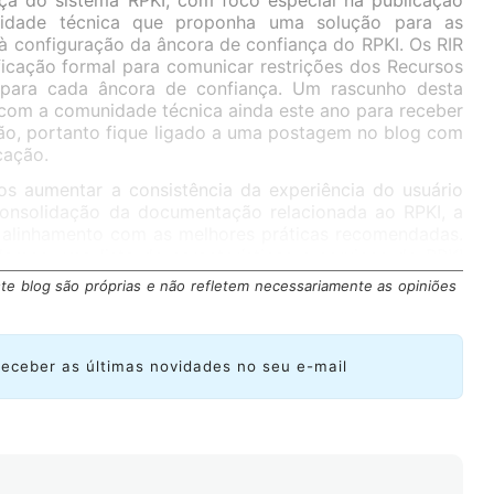
nça do sistema RPKI, com foco especial na publicação
idade técnica que proponha uma solução para as
à configuração da âncora de confiança do RPKI. Os RIR
icação formal para comunicar restrições dos Recursos
 para cada âncora de confiança. Um rascunho desta
 com a comunidade técnica ainda este ano para receber
ão, portanto fique ligado a uma postagem no blog com
cação.
s aumentar a consistência da experiência do usuário
consolidação da documentação relacionada ao RPKI, a
 alinhamento com as melhores práticas recomendadas.
amos uma lista de características e serviços do RPKI
te blog são próprias e não refletem necessariamente as opiniões
receber as últimas novidades no seu e-mail