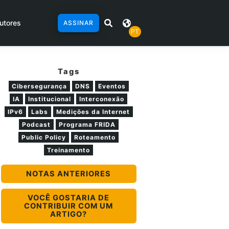
utores
ASSINAR
PT
Tags
Cibersegurança
DNS
Eventos
IA
Institucional
Interconexão
IPv6
Labs
Medições da Internet
Podcast
Programa FRIDA
Public Policy
Roteamento
Treinamento
NOTAS ANTERIORES
VOCÊ GOSTARIA DE
CONTRIBUIR COM UM
ARTIGO?