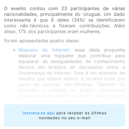
O evento contou com 23 participantes de várias
nacionalidades, principalmente do Uruguai. Um dado
interessante é que 8 deles (34%) se identificaram
como não-técnicos e fizeram contribuições. Além
disso, 17% dos participantes eram mulheres.
Foram apresentadas quatro ideias:
Maquete da Internet
: essa ideia propunha
elaborar uma maquete que contribua para
equiparar as desigualdades de conhecimento
técnico em âmbitos de discussões sobre a
Governança da Internet. Este é um exemplo de
desafio que esteve aberto a receber input por
parte de pessoas não-técnicas. Também foi
proposta a utilidade no âmbito educacional
quando se quer ensinar conceitos básicos sobre
o funcionamento de alguns protocolos.
RIPE Atlas
: o objetivo era atingir estatísticas de
para receber as últimas
Inscreva-se aqui
conectividade e DNS a nível de país usando
novidades no seu e-mail
algumas ferramentas e serviços de RIPE NCC.