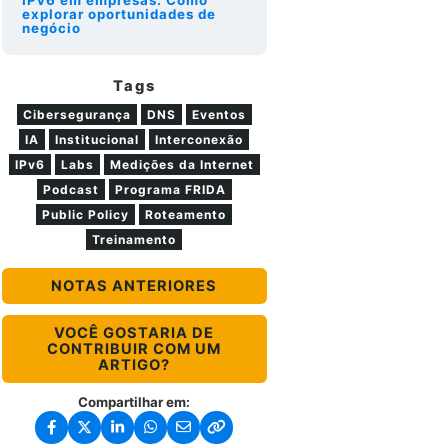
explorar oportunidades de
negócio
Tags
Cibersegurança
DNS
Eventos
IA
Institucional
Interconexão
IPv6
Labs
Medições da Internet
Podcast
Programa FRIDA
Public Policy
Roteamento
Treinamento
NOTAS ANTERIORES
VOCÊ GOSTARIA DE
CONTRIBUIR COM UM
ARTIGO?
Compartilhar em: