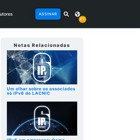
utores
ASSINAR
PT
Notas Relacionadas
Um olhar sobre os associados
só IPv6 do LACNIC
IPv6 em empresas: Como