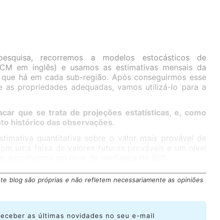
esquisa, recorremos a modelos estocásticos de
CM em inglês) e usamos as estimativas mensais da
 que há em cada sub-região. Após conseguirmos esse
 as propriedades adequadas, vamos utilizá-lo para a
car que se trata de projeções estatísticas, e, como
to histórico das observações.
stimativa quantitativa sobre o valor mais provável de
 com uma faixa de valores futuros prováveis e um nível
so, escolhemos um nível de confiança de 90%.
te blog são próprias e não refletem necessariamente as opiniões
receber as últimas novidades no seu e-mail