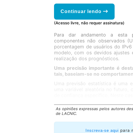
Continuar lendo
(Acesso livre, não requer assinatura)
Para dar andamento a esta p
componentes não observados (U
porcentagem de usuários do IPv6
modelo, com os devidos ajustes e
realização dos prognósticos.
Uma precisão importante é desta
tais, baseiam-se no comportamen
Uma previsão estatística é uma e
uma variável aleatória no futuro,
de confiança específico. Neste ca
As opiniões expressas pelos autores des
de LACNIC.
para 
Inscreva-se aqui