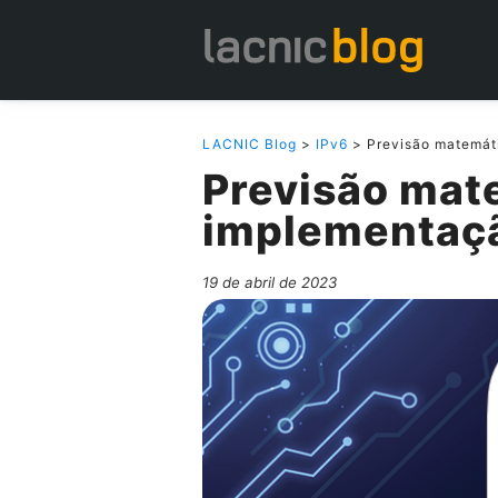
LACNIC Blog
>
IPv6
> Previsão matemáti
Previsão mat
implementaçã
19 de abril de 2023