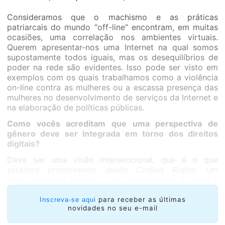
Consideramos que o machismo e as práticas
patriarcais do mundo “off-line” encontram, em muitas
ocasiões, uma correlação nos ambientes virtuais.
Querem apresentar-nos uma Internet na qual somos
supostamente todos iguais, mas os desequilíbrios de
poder na rede são evidentes. Isso pode ser visto em
exemplos com os quais trabalhamos como a violência
on-line contra as mulheres ou a escassa presença das
mulheres no desenvolvimento de serviços da Internet e
na elaboração de políticas públicas.
Como vocês acreditam que uma perspectiva de
gênero deve ser integrada em torno dos direitos
digitais?
Deve ser uma visão interseccional, que é o que
estamos promovendo desde Coding Rights: um
ciberfeminismo com um forte componente de raça e
classe. Muitas vezes nos deparamos com mistificações
do gênero em que, através de cotas ou políticas mal
para receber as últimas
Inscreva-se aqui
novidades no seu e-mail
formuladas, foi facilitada uma sub-representação de
mulheres de regiões do sul global. Acreditamos que as