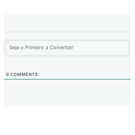
iniciativas cibernéticas feministas atuais mais
interessantes são impulsionadas por mulheres que não
são do primeiro mundo, perspectivas que questionam
os pressupostos sobre os corpos e identidades, sobre
o discurso científico oficial e sobre a urgência de
descolonizar a tecnologia. Esta é a perspectiva que
deve primar em um ambiente digital justo que
considere de modo consciente as diferenças de poder.
0
COMMENTS