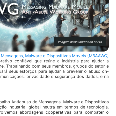
Imagem assistida/criada por IA
e Mensagens, Malware e Dispositivos Móveis (M3AAWG)
ativo confiável que reúne a indústria para ajudar a
ine. Trabalhando com seus membros, grupos do setor e
ará seus esforços para ajudar a prevenir o abuso on-
omunicações, privacidade e segurança dos dados, e na
alho Antiabuso de Mensagens, Malware e Dispositivos
o industrial global neutra em termos de tecnologia.
volvemos abordagens cooperativas para combater o