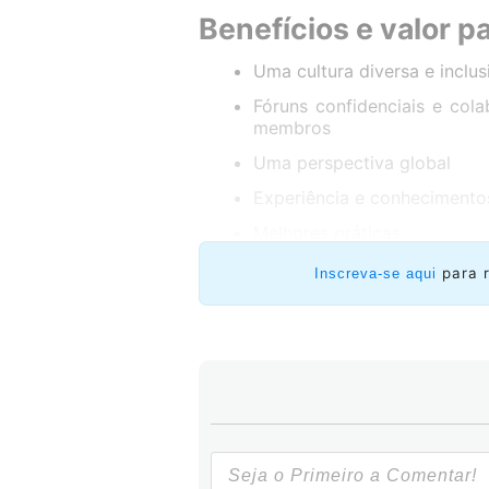
Benefícios e valor 
Uma cultura diversa e inclus
Fóruns confidenciais e cola
membros
Uma perspectiva global
Experiência e conhecimento
Melhores práticas
O conteúdo, as comunicações
para 
Inscreva-se aqui
links de mídia social fornec
Perguntas? Entre em contato con
Se você quiser mais informações