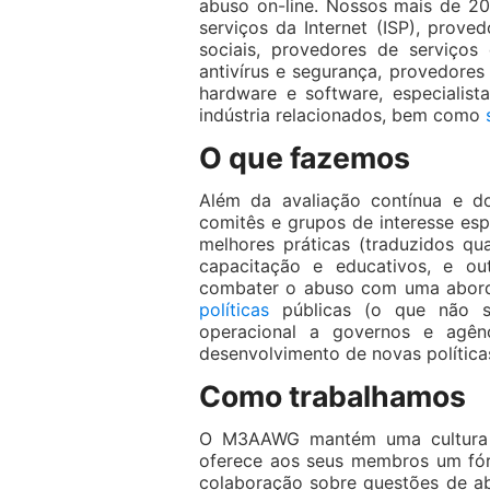
abuso on-line. Nossos mais de 
serviços da Internet (ISP), prov
sociais, provedores de serviço
antivírus e segurança, provedores 
hardware e software, especialis
indústria relacionados, bem como
O que fazemos
Além da avaliação contínua e d
comitês e grupos de interesse es
melhores práticas (traduzidos qu
capacitação e educativos, e ou
combater o abuso com uma abor
políticas
públicas (o que não sig
operacional a governos e agênc
desenvolvimento de novas políticas
Como trabalhamos
O M3AAWG mantém uma cultura d
oferece aos seus membros um fór
colaboração sobre questões de ab