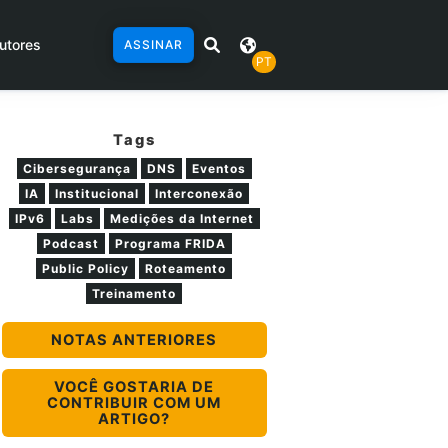
utores
ASSINAR
PT
Tags
Cibersegurança
DNS
Eventos
IA
Institucional
Interconexão
IPv6
Labs
Medições da Internet
Podcast
Programa FRIDA
Public Policy
Roteamento
Treinamento
NOTAS ANTERIORES
VOCÊ GOSTARIA DE
CONTRIBUIR COM UM
ARTIGO?