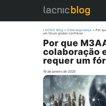
LACNIC Blog
>
Cibersegurança
> Por qu
um fórum global confiável
Por que M3A
colaboração 
requer um fór
16 de janeiro de 2025