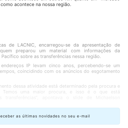
a, como acontece na nossa região.
ticas de LACNIC, encarregou-se da apresentação de
 quem preparou um material com informações da
 Pacífico sobre as transferências nessa região.
 endereços IP levam cinco anos, percebendo-se um
tempos, coincidindo com os anúncios do esgotamento
mento dessa atividade está determinado pela procura e
. Temos uma maior procura, e isso é o que está
 transferências“, apontava o slide de Michaelson
receber as últimas novidades no seu e-mail