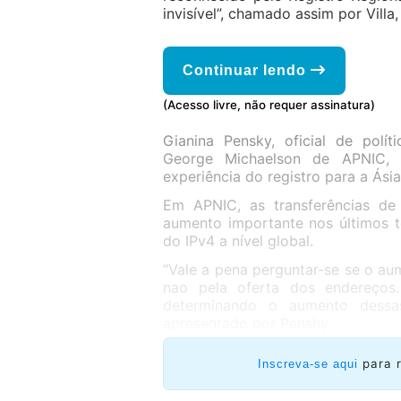
invisível”, chamado assim por Vill
Continuar lendo
(Acesso livre, não requer assinatura)
Gianina Pensky, oficial de polí
George Michaelson de APNIC,
experiência do registro para a Ásia
Em APNIC, as transferências de
aumento importante nos últimos 
do IPv4 a nível global.
“Vale a pena perguntar-se se o au
nao pela oferta dos endereços
determinando o aumento dessas
apresentado por Penshy.
para 
Inscreva-se aqui