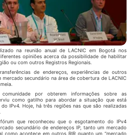
ealizado na reunião anual de LACNIC em Bogotá nos
ferentes opiniões acerca da possibilidade de habilitar
egião ou com outros Registros Regionais.
ansferências de endereços, experiências de outros
 um mercado secundário na área de cobertura de LACNIC
 meia.
comunidade por obterem informações sobre as
erviu como gatilho para abordar a situação que está
do IPv4. Hoje, há três regiões nas que são realizadas
.
o fórum que reconheceu que o esgotamento do IPv4
cado secundário de endereços IP, tanto um mercado
nal como acontece em outros RIR quanto um “mercado