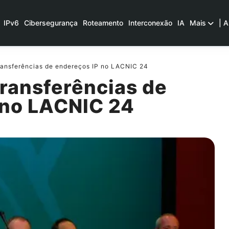
IPv6
Cibersegurança
Roteamento
Interconexão
IA
Mais
| A
ransferências de endereços IP no LACNIC 24
transferências de
 no LACNIC 24