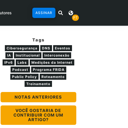
utores
ASSINAR
PT
Tags
Cibersegurança
DNS
Eventos
IA
Institucional
Interconexão
IPv6
Labs
Medições da Internet
Podcast
Programa FRIDA
Public Policy
Roteamento
Treinamento
NOTAS ANTERIORES
VOCÊ GOSTARIA DE
CONTRIBUIR COM UM
ARTIGO?