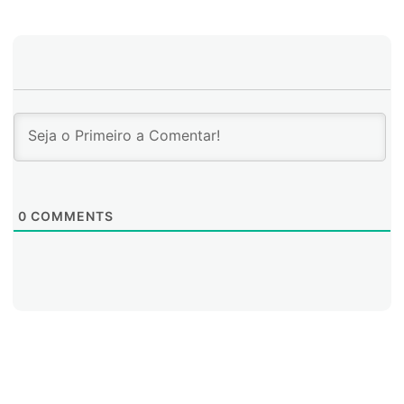
organizações
devem ter um controle firme dos dados
que armazenam em nuvem, das chaves que usam para
criptografá-los e da capacidade de ter visibilidade
completa sobre quem acessa os dados e como eles
são usados. Resolver estes desafios agora é vital,
principalmente porque a soberania e a privacidade dos
dados surgiram como as principais preocupações na
pesquisa deste ano”, disse Sebastien Cano, Vice-
presidente Sênior de Proteção e Licenciamento na
Nuvem de Thales.
0
COMMENTS