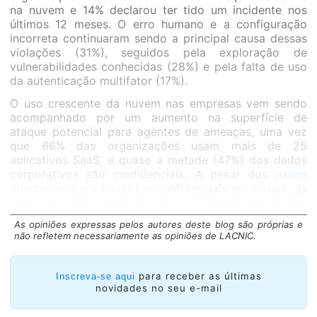
na nuvem e 14% declarou ter tido um incidente nos
últimos 12 meses. O erro humano e a configuração
incorreta continuaram sendo a principal causa dessas
violações (31%), seguidos pela exploração de
vulnerabilidades conhecidas (28%) e pela falta de uso
da autenticação multifator (17%).
O uso crescente da nuvem nas empresas vem sendo
acompanhado por um aumento na superfície de
ataque potencial para agentes de ameaças, uma vez
que 66% das organizações usam mais de 25
aplicativos SaaS, e quase a metade (47%) dos dados
corporativos são confidenciais. A pesar dos
riscos
crescentes para os dados
confidenciais em nuvem, as
taxas de criptografia de dados permanecem baixas,
com menos de 10% das empresas criptografando 80%
As opiniões expressas pelos autores deste blog são próprias e
ou mais dos seus dados confidenciais na nuvem.
não refletem necessariamente as opiniões de LACNIC.
“A escalabilidade e flexibilidade oferecidas pela nuvem
são altamente atrativas para as organizações, por isso
para receber as últimas
Inscreva-se aqui
não é surpresa que sejam essenciais para suas
novidades no seu e-mail
estratégias de segurança. No entanto, à medida que a
superfície de ataque da nuvem se expande, as