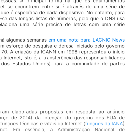
 pessoas. A principal forma na que os equipamentos
net se encontrem entre si é através de uma série de
que é específica de cada dispositivo. No entanto, para
r-se das longas listas de números, pelo que o DNS usa
laciona uma série precisa de letras com uma série
a há algumas semanas
em uma nota para LACNIC News
 um esforço de pesquisa e defesa iniciado pelo governo
70. A criação da ICANN em 1998 representou o início
Internet, isto é, a transferência das responsabilidades
o dos Estados Unidos) para a comunidade de partes
ram elaboradas propostas em resposta ao anúncio
março de 2014) da intenção do governo dos EUA de
funções técnicas e vitais da Internet (
funções da IANA
)
net. Em essência, a Administração Nacional de