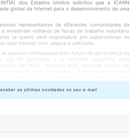
 (NTIA) dos Estados Unidos solicitou que a ICANN
dade global da Internet para o desenvolvimento de uma
essoas representantes de diferentes comunidades da
e investiram milhares de horas de trabalho voluntário
omo (e quem) será responsável por supervisionar as
o uma Internet livre, segura e unificada.
 as pessoas interessadas pelo futuro da governança da
a que foi publicada e se encontra disponível para
tembro de 2015. Até essa data, qualquer pessoa de
osta e enviar seus comentários. Todas essas entradas
lizar a proposta a ser apresentada ao governo dos EUA
receber as últimas novidades no seu e-mail