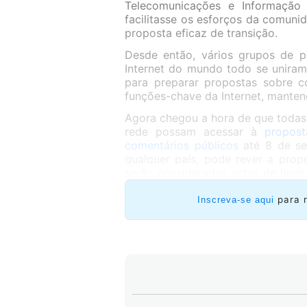
Telecomunicações e Informação
facilitasse os esforços da comuni
proposta eficaz de transição.
Desde então, vários grupos de p
Internet do mundo todo se uniram 
para preparar propostas sobre c
funções-chave da Internet, mantend
Agora chegou a hora de que todas
rede possam acessar à
propost
comentários públicos
até 8 de se
qualquer país, pode rever a prop
serão consideradas antes de fina
para consideração e aprovação.
para 
Inscreva-se aqui