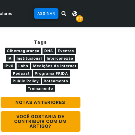
utores
ASSINAR
PT
Tags
Cibersegurança
DNS
Eventos
IA
Institucional
Interconexão
IPv6
Labs
Medições da Internet
Podcast
Programa FRIDA
Public Policy
Roteamento
Treinamento
NOTAS ANTERIORES
VOCÊ GOSTARIA DE
CONTRIBUIR COM UM
ARTIGO?