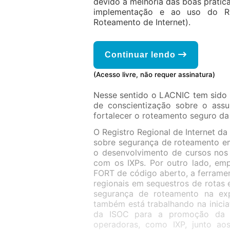
devido à melhoria das boas prática
implementação e ao uso do RPK
Roteamento de Internet).
Continuar lendo
(Acesso livre, não requer assinatura)
Nesse sentido o LACNIC tem sido
de conscientização sobre o assu
fortalecer o roteamento seguro da 
O Registro Regional de Internet da
sobre segurança de roteamento e
o desenvolvimento de cursos nos
com os IXPs. Por outro lado, em
FORT de código aberto, a ferrame
regionais em sequestros de rotas
segurança de roteamento na expe
também está trabalhando na inici
da ISOC para a promoção da a
operadoras, como IXP, junto ao