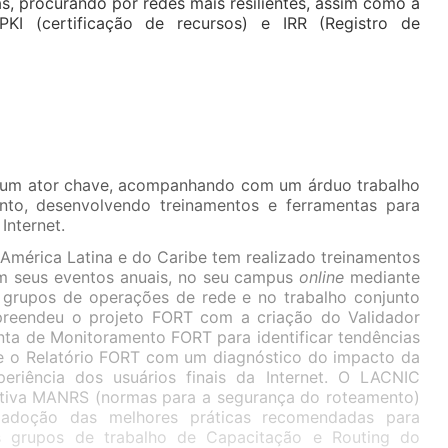
s, procurando por redes mais resilientes, assim como à
I (certificação de recursos) e IRR (Registro de
 um ator chave, acompanhando com um árduo trabalho
nto, desenvolvendo treinamentos e ferramentas para
Internet.
 América Latina e do Caribe tem realizado treinamentos
m seus eventos anuais, no seu campus
online
mediante
 grupos de operações de rede e no trabalho conjunto
preendeu o projeto FORT com a criação do Validador
nta de Monitoramento FORT para identificar tendências
 e o Relatório FORT com um diagnóstico do impacto da
riência dos usuários finais da Internet. O LACNIC
ativa MANRS (normas para a segurança do roteamento)
doção das melhores práticas recomendadas para
s grupos de trabalho de Capacitação e Routing do