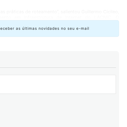
 práticas de roteamento”, salientou Guillermo Cicileo,
mento em infraestrutura de Internet do LACNIC. O
 regional pôs em andamento um Registro de Roteamento
gistry – IRR LACNIC), uma base de dados que permite a
receber as últimas novidades no seu e-mail
lítica de roteamento e expô-la publicamente, de tal
tema de roteamento da Internet possam utilizar a
s equipamentos.