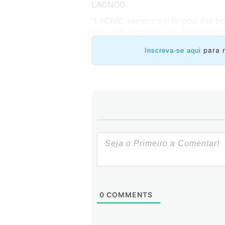
LACNOG.
“LACNIC sempre participou das boas
líder de pesquisa e desenvolvi
especialista sinalizou que o RIR
de Internet (Internet Routing Re
para 
Inscreva-se aqui
uma operadora expressar a sua po
forma que outros atores no sis
informação para configurarem seu
0
COMMENTS