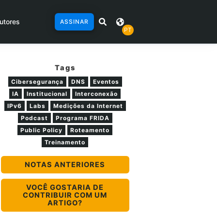
utores
ASSINAR
PT
Tags
Cibersegurança
DNS
Eventos
IA
Institucional
Interconexão
IPv6
Labs
Medições da Internet
Podcast
Programa FRIDA
Public Policy
Roteamento
Treinamento
NOTAS ANTERIORES
VOCÊ GOSTARIA DE
CONTRIBUIR COM UM
ARTIGO?