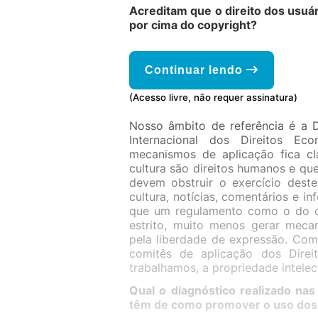
Acreditam que o direito dos usuá
por cima do copyright?
Continuar lendo
(Acesso livre, não requer assinatura)
Nosso âmbito de referência é a 
Internacional dos Direitos Ec
mecanismos de aplicação fica cl
cultura são direitos humanos e que
devem obstruir o exercício deste
cultura, notícias, comentários e i
que um regulamento como o do co
estrito, muito menos gerar meca
pela liberdade de expressão. Com
comitês de aplicação dos Direi
trabalhamos, a propriedade intele
Qual o diagnóstico realizado na
têm de como promover o uso dos 