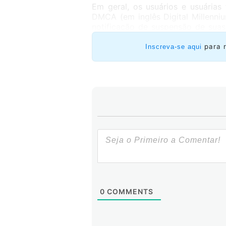
Em geral, os usuários e usuária
DMCA (em inglês Digital Millenni
notificação de suspensão de suas
(seja do áudio ou do vídeo) de se
para 
Inscreva-se aqui
0
COMMENTS