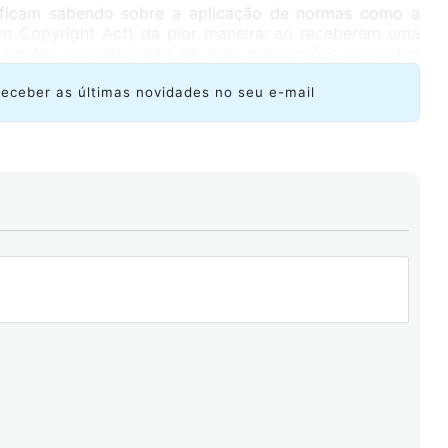
s ficam sabendo sobre a aplicação de normas como a
um Copyright Act) da pior maneira: ao receberem uma
 contas, cancelamento de suas publicações ou cortes
us conteúdos.
receber as últimas novidades no seu e-mail