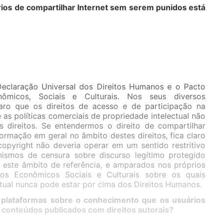
rios de compartilhar Internet sem serem punidos está
Declaração Universal dos Direitos Humanos e o Pacto
onômicos, Sociais e Culturais. Nos seus diversos
aro que os direitos de acesso e de participação na
 as políticas comerciais de propriedade intelectual não
s direitos. Se entendermos o direito de compartilhar
nformação em geral no âmbito destes direitos, fica claro
pyright não deveria operar em um sentido restritivo
nismos de censura sobre discurso legítimo protegido
 este âmbito de referência, e amparados nos próprios
tos Econômicos Sociais e Culturais sobre os quais
ctual nunca pode estar por cima dos Direitos Humanos.
s plataformas sobre o conhecimento que os usuários
conteúdos publicados com direitos autorais?