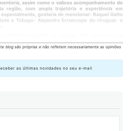
mentoria, assim como o valioso acompanhamento de
da região, com ampla trajetória e experiência em
, especialmente, gostaria de mencionar:
Raquel Gatto
nidade e Tobago- Alejandra Erramuspe do-Uruguai- e
-.
 fundamental dentro do Líderes, pois, uma vez que
designados, os guiarão para que possam atingir seus
te blog são próprias e não refletem necessariamente as opiniões
receber as últimas novidades no seu e-mail