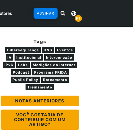
utores
ASSINAR
PT
Tags
Cibersegurança
DNS
Eventos
IA
Institucional
Interconexão
IPv6
Labs
Medições da Internet
Podcast
Programa FRIDA
Public Policy
Roteamento
Treinamento
NOTAS ANTERIORES
VOCÊ GOSTARIA DE
CONTRIBUIR COM UM
ARTIGO?