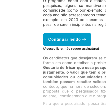
O programa conta com distintos
pesquisas, alguns se mantiver
comunidade (como por exemplo: cib
cada ano são acrescentados temas
exemplo, em 2023 adicionamos int
pesar de serem incipientes na regi
Continuar lendo
(Acesso livre, não requer assinatura)
Os candidatos que desejarem se c
forma em como detalhar o probl
Gostaria de frisar que essa pesqu
justamente, o valor que tem o p
comunidades ou comunidades d
também possam resultar valiosa
contudo, que na hora de selecion
proposta que o pesquisador fi
adiante, considerando que o prog
Para que o pesquisador possa tir