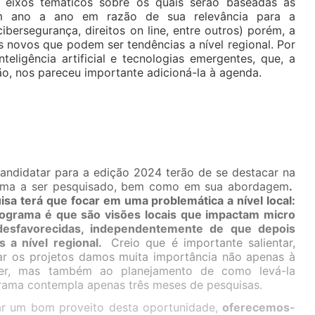
 eixos temáticos sobre os quais serão baseadas as
am ano a ano em razão de sua relevância para a
ersegurança, direitos on line, entre outros) porém, a
 novos que podem ser tendências a nível regional. Por
eligência artificial e tecnologias emergentes, que, a
ão, nos pareceu importante adicioná-la à agenda.
andidatar para a edição 2024 terão de se destacar na
ema a ser pesquisado, bem como em sua abordagem
.
isa terá que focar em uma problemática a nível local:
rograma é que são visões locais que impactam micro
esfavorecidas, independentemente de que depois
s a nível regional.
Creio que é importante salientar,
ar os projetos damos muita importância não apenas à
zer, mas também ao planejamento de como levá-la
rama contempla apenas três meses de pesquisas.
ar um bom proveito desta oportunidade,
oferecemos-