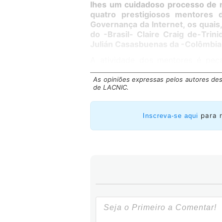
lhes um cuidadoso processo de 
quatro prestigiosos mentores 
Governança da Internet, os quais
do -Brasil- Claire Craig de-Tri
Julián Casasbuenas da -Colômbia
A atividade dos mentores é peça
tiverem seus quatro candidatos 
objetivos.
As opiniões expressas pelos autores des
de LACNIC.
para 
Inscreva-se aqui