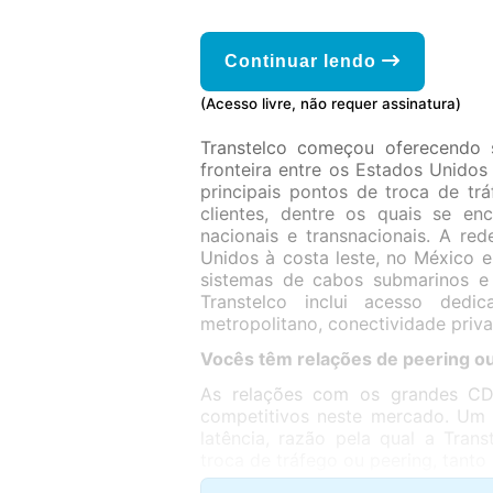
Continuar lendo
(Acesso livre, não requer assinatura)
Transtelco começou oferecendo s
fronteira entre os Estados Unido
principais pontos de troca de tr
clientes, dentre os quais se e
nacionais e transnacionais. A re
Unidos à costa leste, no México e
sistemas de cabos submarinos e a
Transtelco inclui acesso dedi
metropolitano, conectividade priv
Vocês têm relações de peering ou
As relações com os grandes CD
competitivos neste mercado. Um f
latência, razão pela qual a Tran
troca de tráfego ou peering, tant