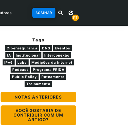
utores
ASSINAR
PT
Tags
Cibersegurança
DNS
Eventos
IA
Institucional
Interconexão
IPv6
Labs
Medições da Internet
Podcast
Programa FRIDA
Public Policy
Roteamento
Treinamento
NOTAS ANTERIORES
VOCÊ GOSTARIA DE
CONTRIBUIR COM UM
ARTIGO?