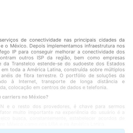
erviços de conectividade nas principais cidades da
s e o México. Depois implementamos infraestrutura nos
áfego IP para conseguir melhorar a conectividade dos
ncontram outros ISP da região, bem como empresas
de da Transtelco estende-se do sudoeste dos Estados
 em toda a América Latina, construída sobre múltiplos
néis de fibra terrestre. O portfólio de soluções da
cado à Internet, transporte de longa distância e
ada, colocação em centros de dados e telefonia.
 carriers no México?
N e o resto dos provedores, é chave para sermos
ator muito importante na experiência do usuário é a
stelco busca, constantemente, estabelecer acordos de
o no México como nos USA e na América Latina.