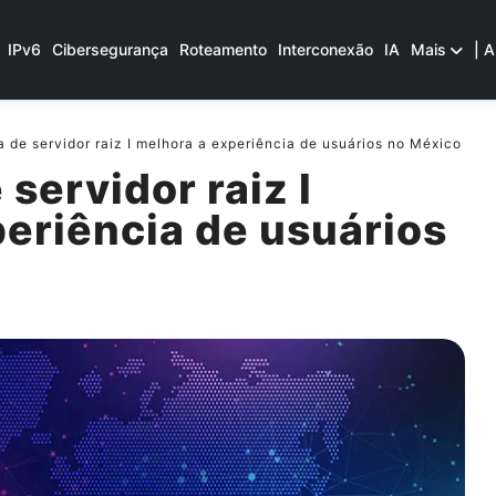
IPv6
Cibersegurança
Roteamento
Interconexão
IA
Mais
| A
 de servidor raiz I melhora a experiência de usuários no México
servidor raiz I
eriência de usuários