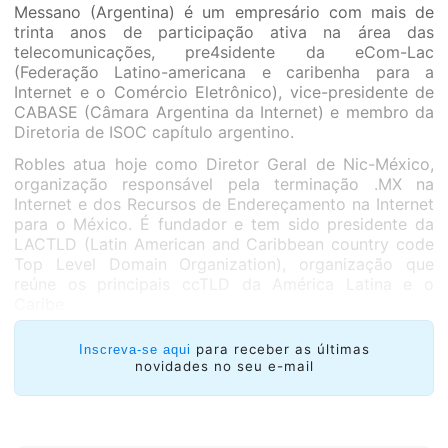
Messano (Argentina) é um empresário com mais de
trinta anos de participação ativa na área das
telecomunicações, pre4sidente da eCom-Lac
(Federação Latino-americana e caribenha para a
Internet e o Comércio Eletrônico), vice-presidente de
CABASE (Câmara Argentina da Internet) e membro da
Diretoria de ISOC capítulo argentino.
Robles atua hoje como Diretor Geral de Nic-México,
organização responsável pela terminação .MX na
Internet e dos Recursos de Endereçamento na Internet
para o México. É fundador e tem sido presidente da
LACTLD (Latin American and Caribbean country code
Top Level Domain Organization), organização que
reúne os principais ccTLD da América Latina e o
Caribe.
para receber as últimas
Inscreva-se aqui
novidades no seu e-mail