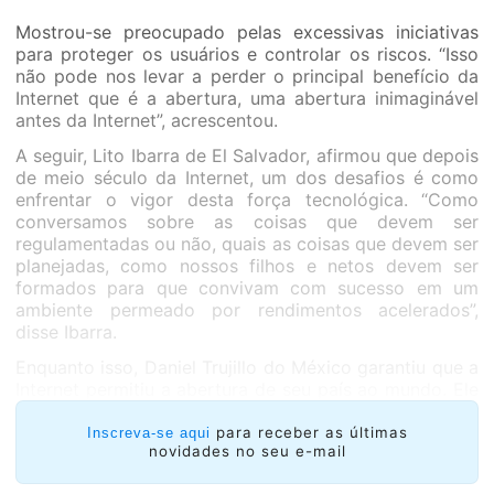
Mostrou-se preocupado pelas excessivas iniciativas
para proteger os usuários e controlar os riscos. “Isso
não pode nos levar a perder o principal benefício da
Internet que é a abertura, uma abertura inimaginável
antes da Internet”, acrescentou.
A seguir, Lito Ibarra de El Salvador, afirmou que depois
de meio século da Internet, um dos desafios é como
enfrentar o vigor desta força tecnológica. “Como
conversamos sobre as coisas que devem ser
regulamentadas ou não, quais as coisas que devem ser
planejadas, como nossos filhos e netos devem ser
formados para que convivam com sucesso em um
ambiente permeado por rendimentos acelerados”,
disse Ibarra.
Enquanto isso, Daniel Trujillo do México garantiu que a
Internet permitiu a abertura de seu país ao mundo. Ele
contou uma anedota de 30 anos atrás, quando o
Tecnológico de Monterrey foi inaugurado e fizeram
para receber as últimas
Inscreva-se aqui
novidades no seu e-mail
uma demonstração do funcionamento da Internet ao
então presidente mexicano Carlos Salinas. “Depois