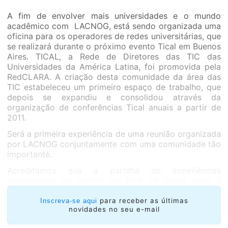
A fim de envolver mais universidades e o mundo
acadêmico com LACNOG, está sendo organizada uma
oficina para os operadores de redes universitárias, que
se realizará durante o próximo evento Tical em Buenos
Aires. TICAL, a Rede de Diretores das TIC das
Universidades da América Latina, foi promovida pela
RedCLARA. A criação desta comunidade da área das
TIC estabeleceu um primeiro espaço de trabalho, que
depois se expandiu e consolidou através da
organização de conferências Tical anuais a partir de
2011.
Será a primeira experiência de uma reunião organizada
por LACNOG conjuntamente com uma comunidade tão
importante.
Acreditamos que a partilha de experiências
operacionais na reunião de Tical vai trazer valor à
comunidade bem estabelecida dos Diretores das TIC e
que, por sua vez, sua participação aumentará o
para receber as últimas
Inscreva-se aqui
novidades no seu e-mail
escopo e incorporará uma diversidade adicional a
LACNOG.