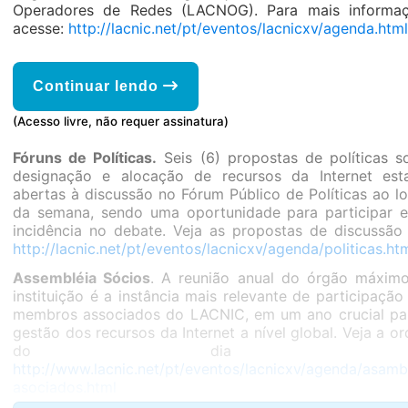
Operadores de Redes (LACNOG). Para mais informa
acesse:
http://lacnic.net/pt/eventos/lacnicxv/agenda.html
Continuar lendo
(Acesso livre, não requer assinatura)
Fóruns de Políticas.
Seis (6) propostas de políticas s
designação e alocação de recursos da Internet est
abertas à discussão no Fórum Público de Políticas ao l
da semana, sendo uma oportunidade para participar e
incidência no debate. Veja as propostas de discussão
http://lacnic.net/pt/eventos/lacnicxv/agenda/politicas.ht
Assembléia Sócios
. A reunião anual do órgão máxim
instituição é a instância mais relevante de participação
membros associados do LACNIC, em um ano crucial pa
gestão dos recursos da Internet a nível global. Veja a o
do dia em
http://www.lacnic.net/pt/eventos/lacnicxv/agenda/asamb
asociados.html