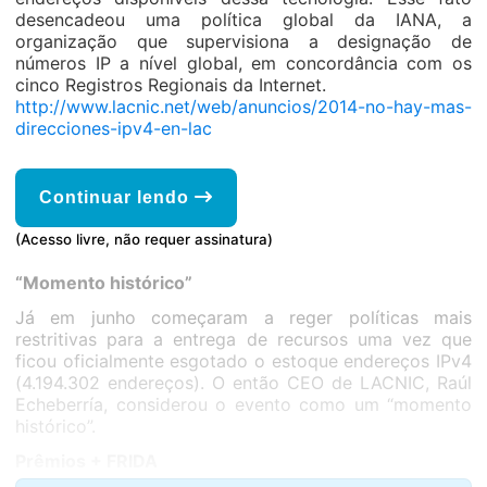
desencadeou uma política global da IANA, a
organização que supervisiona a designação de
números IP a nível global, em concordância com os
cinco Registros Regionais da Internet.
http://www.lacnic.net/web/anuncios/2014-no-hay-mas-
direcciones-ipv4-en-lac
Continuar lendo
(Acesso livre, não requer assinatura)
“Momento histórico”
Já em junho começaram a reger políticas mais
restritivas para a entrega de recursos uma vez que
ficou oficialmente esgotado o estoque endereços IPv4
(4.194.302 endereços). O então CEO de LACNIC, Raúl
Echeberría, considerou o evento como um “momento
histórico”.
Prêmios + FRIDA