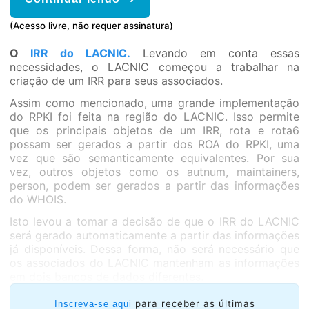
(Acesso livre, não requer assinatura)
O
IRR do LACNIC.
Levando em conta essas
necessidades, o LACNIC começou a trabalhar na
criação de um IRR para seus associados.
Assim como mencionado, uma grande implementação
do RPKI foi feita na região do LACNIC. Isso permite
que os principais objetos de um IRR, rota e rota6
possam ser gerados a partir dos ROA do RPKI, uma
vez que são semanticamente equivalentes. Por sua
vez, outros objetos como os autnum, maintainers,
person, podem ser gerados a partir das informações
do WHOIS.
Isto levou a tomar a decisão de que o IRR do LACNIC
será gerado automaticamente a partir das informações
já disponíveis. Dessa forma, não será necessário que
os associados do LACNIC mantenham as informações
em dois bancos de dados diferentes.
para receber as últimas
Inscreva-se aqui