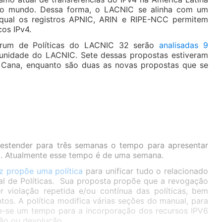
do mundo. Dessa forma, o LACNIC se alinha com um
qual os registros APNIC, ARIN e RIPE-NCC permitem
cos IPv4.
rum de Políticas do LACNIC 32 serão
analisadas 9
nidade do LACNIC. Sete dessas propostas estiveram
Cana, enquanto são duas as novas propostas que se
estender para três semanas o tempo para apresentar
m. Atualmente esse tempo é de uma semana.
ez propõe uma política
para unificar tudo o relacionado
l de Políticas. Sua proposta propõe que a revogação
r violação repetida e/ou contínua das políticas, bem
os. A política modifica várias seções do manual, para
ine-se um tempo para a incorporação dos recursos IPV6
ção ou devolução.