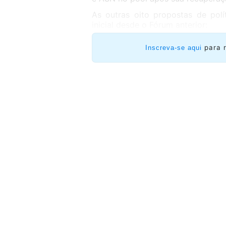
As outras oito propostas de polí
inicial desde o Fórum anterior:
para 
Inscreva-se aqui