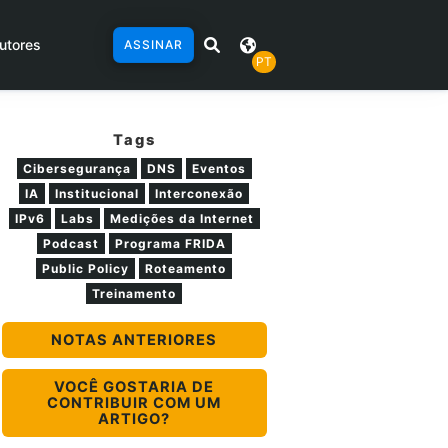
utores
ASSINAR
PT
Tags
Cibersegurança
DNS
Eventos
IA
Institucional
Interconexão
IPv6
Labs
Medições da Internet
Podcast
Programa FRIDA
Public Policy
Roteamento
Treinamento
NOTAS ANTERIORES
VOCÊ GOSTARIA DE
CONTRIBUIR COM UM
ARTIGO?