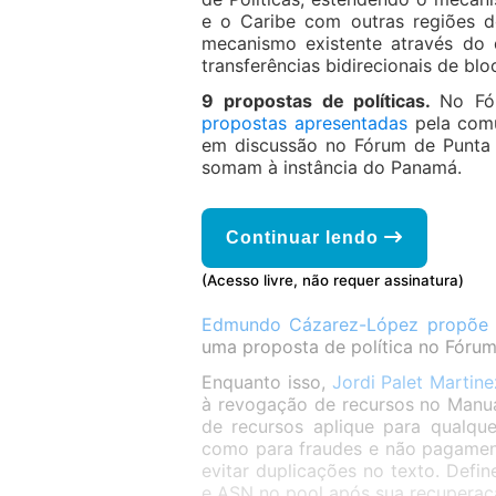
e o Caribe com outras regiões 
mecanismo existente através do 
transferências bidirecionais de blo
9 propostas de políticas.
No Fó
propostas apresentadas
pela comu
em discussão no Fórum de Punta 
somam à instância do Panamá.
Continuar lendo
(Acesso livre, não requer assinatura)
Edmundo Cázarez-López propõe
uma proposta de política no Fóru
Enquanto isso,
Jordi Palet Martin
à revogação de recursos no Manua
de recursos aplique para qualque
como para fraudes e não pagament
evitar duplicações no texto. Def
e ASN no pool após sua recupera