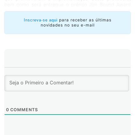
bem como será entregue o prêmio Jim Bound Award
às instituições ou empresas da região de LACNIC que
atingiram certas percentagens de tráfego IPv6.
para receber as últimas
Inscreva-se aqui
novidades no seu e-mail
Segundo pesquisas realizadas por LACNIC, pelo
menos nove países da região já apresentam tráfego
maior a 1% no IPv6: Guatemala, Argentina, República
Dominicana, Trinidad e Tobago, Bolívia, Brasil, Equador
e Peru.
0
COMMENTS