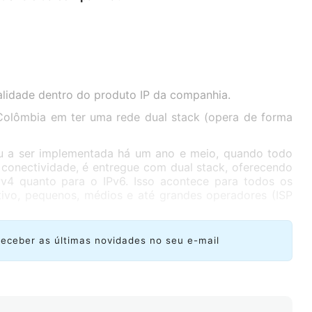
alidade dentro do produto IP da companhia.
 Colômbia em ter uma rede dual stack (opera de forma
u a ser implementada há um ano e meio, quando todo
onectividade, é entregue com dual stack, oferecendo
Pv4 quanto para o IPv6. Isso acontece para todos os
tivo, pequenos, médios e até grandes operadores (ISP
receber as últimas novidades no seu e-mail