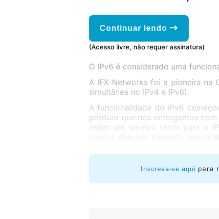
Continuar lendo
(Acesso livre, não requer assinatura)
O IPv6 é considerado uma funcion
A IFX Networks foi a pioneira na
simultânea no IPv4 e IPv6).
A funcionalidade do IPv6 começo
produto que nós entregamos com c
assim um serviço tanto para o I
nossos clientes: mercado corpora
ou carriers).
para 
Inscreva-se aqui