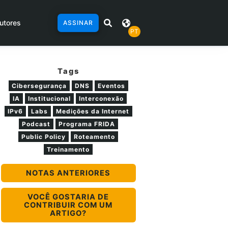
utores
ASSINAR
PT
Tags
Cibersegurança
DNS
Eventos
IA
Institucional
Interconexão
IPv6
Labs
Medições da Internet
Podcast
Programa FRIDA
Public Policy
Roteamento
Treinamento
NOTAS ANTERIORES
VOCÊ GOSTARIA DE
CONTRIBUIR COM UM
ARTIGO?