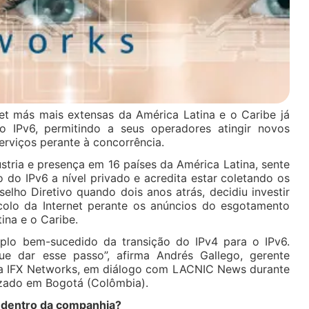
et más mais extensas da América Latina e o Caribe já
o IPv6, permitindo a seus operadores atingir novos
erviços perante à concorrência.
stria e presença em 16 países da América Latina, sente
 do IPv6 a nível privado e acredita estar coletando os
elho Diretivo quando dois anos atrás, decidiu investir
colo da Internet perante os anúncios do esgotamento
ina e o Caribe.
lo bem-sucedido da transição do IPv4 para o IPv6.
e dar esse passo”, afirma Andrés Gallego, gerente
da IFX Networks, em diálogo com LACNIC News durante
izado em Bogotá (Colômbia).
 dentro da companhia?