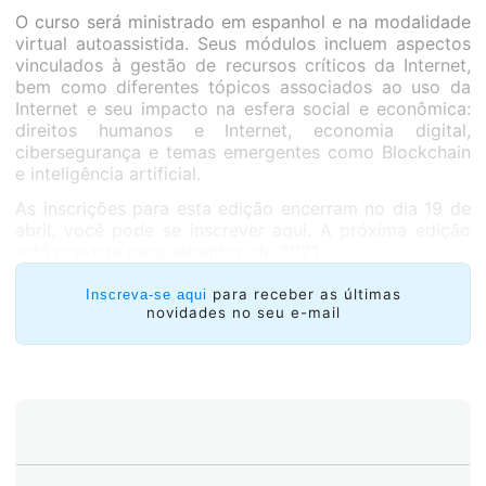
O curso será ministrado em espanhol e na modalidade
virtual autoassistida. Seus módulos incluem aspectos
vinculados à gestão de recursos críticos da Internet,
bem como diferentes tópicos associados ao uso da
Internet e seu impacto na esfera social e econômica:
direitos humanos e Internet, economia digital,
cibersegurança e temas emergentes como Blockchain
e inteligência artificial.
As inscrições para esta edição encerram no dia 19 de
abril, você pode se inscrever aqui. A próxima edição
está prevista para setembro de 2021.
para receber as últimas
Inscreva-se aqui
novidades no seu e-mail