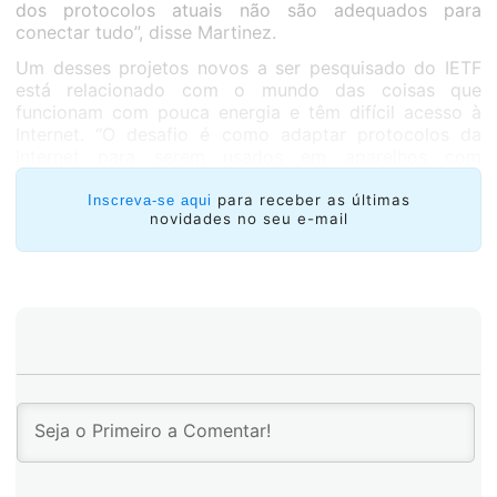
dos protocolos atuais não são adequados para
conectar tudo”, disse Martinez.
Um desses projetos novos a ser pesquisado do IETF
está relacionado com o mundo das coisas que
funcionam com pouca energia e têm difícil acesso à
Internet. “O desafio é como adaptar protocolos da
Internet para serem usados em aparelhos com
limitantes de energia e conexão”, afirmou Carlos.
Existem ambientes em que as restrições são extremas,
para receber as últimas
Inscreva-se aqui
novidades no seu e-mail
como por exemplo, as redes de sensores em esgotos
ou em campos, e o trabalho aponta precisamente a
criar protocolos IP para melhorar a sua utilização
nestas condições.