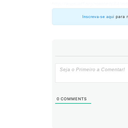
http://www.ietf.org/meeting/84/ind
para 
Inscreva-se aqui
0
COMMENTS