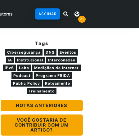
utores
ASSINAR
PT
Tags
Cibersegurança
DNS
Eventos
IA
Institucional
Interconexão
IPv6
Labs
Medições da Internet
Podcast
Programa FRIDA
Public Policy
Roteamento
Treinamento
NOTAS ANTERIORES
VOCÊ GOSTARIA DE
CONTRIBUIR COM UM
ARTIGO?