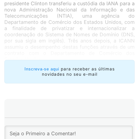
presidente Clinton transferiu a custódia da IANA para a
nova Administração Nacional da Informação e das
Telecomunicações (NTIA), uma agência do
Departamento de Comércio dos Estados Unidos, com
a finalidade de privatizar e internacionalizar a
coordenação do Sistema de Nomes de Domínio (DNS,
por sua sigla em inglês). Três anos depois, a ICANN
assumiu o desempenho destas funções através de um
contrato com o Departamento de Comércio dos
Estados Unidos.
Embora a ICANN seja a responsável de executar essas
para receber as últimas
Inscreva-se aqui
novidades no seu e-mail
funções desde 2001, o trabalho é possível no contexto
de uma colaboração com diferentes grupos de
trabalho da comunidade e organizações globais e
regionais. Por exemplo, no que diz respeito aos
recursos numéricos, a ICANN designa os blocos de
números aos cinco Registros Regionais da Internet
(RIR) no mundo todo; no que diz respeito ao registro
de parâmetros técnicos de protocolo, a ICANN realiza
essa função também em coordenação com o IETF –
Grupo de Trabalho em Engenharia da Internet.