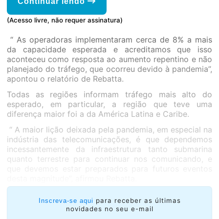
Continuar lendo
(Acesso livre, não requer assinatura)
“ As operadoras implementaram cerca de 8% a mais
da capacidade esperada e acreditamos que isso
aconteceu como resposta ao aumento repentino e não
planejado do tráfego, que ocorreu devido à pandemia”,
apontou o relatório de Rebatta.
Todas as regiões informam tráfego mais alto do
esperado, em particular, a região que teve uma
diferença maior foi a da América Latina e Caribe.
“ A maior lição deixada pela pandemia, em especial na
indústria das telecomunicações, é que dependemos
incessantemente da infraestrutura tanto submarina
quanto terrestre para continuar nos comunicando, e
que devemos estar preparados para futuros eventos
desta magnitude”, afirmou Rebatta.
para receber as últimas
Inscreva-se aqui
novidades no seu e-mail