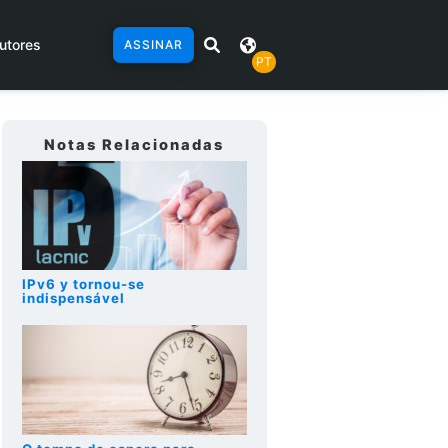
utores
ASSINAR
PT
Notas Relacionadas
IPv6 y tornou-se
indispensável