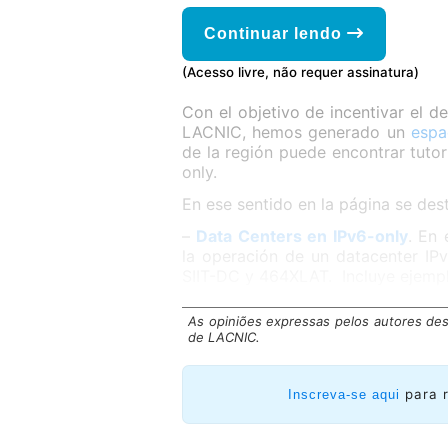
Continuar lendo
(Acesso livre, não requer assinatura)
Con el objetivo de incentivar el d
LACNIC, hemos generado un
espa
de la región puede encontrar tutor
only.
En ese sentido en la página se dest
–
Data Centers en IPv6-only
. En 
la operación de un datacenter I
SIIT-DC y 464XLAT. Incluye ejempl
As opiniões expressas pelos autores des
de LACNIC.
para 
Inscreva-se aqui