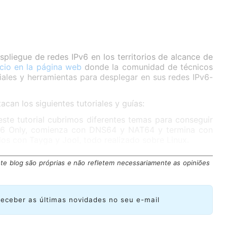
espliegue de redes IPv6 en los territorios de alcance de
cio en la
página web
donde la comunidad de técnicos
iales y herramientas para desplegar en sus redes IPv6-
acan los siguientes tutoriales y guías:
este tutorial cubrimos diferentes temas para conseguir
Pv6 Only, comienza con DNS64 y NAT64 y termina con
os con Tayga y Jool, todo realizado sobre Linux.
te blog são próprias e não refletem necessariamente as opiniões
receber as últimas novidades no seu e-mail