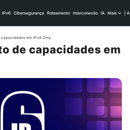
IPv6
Cibersegurança
Roteamento
Interconexão
IA
Mais
| A
 capacidades em IPv6 Only
to de capacidades em