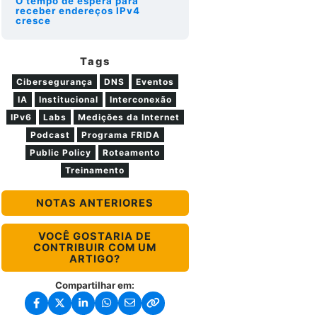
O tempo de espera para
receber endereços IPv4
cresce
Tags
Cibersegurança
DNS
Eventos
IA
Institucional
Interconexão
IPv6
Labs
Medições da Internet
Podcast
Programa FRIDA
Public Policy
Roteamento
Treinamento
NOTAS ANTERIORES
VOCÊ GOSTARIA DE
CONTRIBUIR COM UM
ARTIGO?
Compartilhar em: