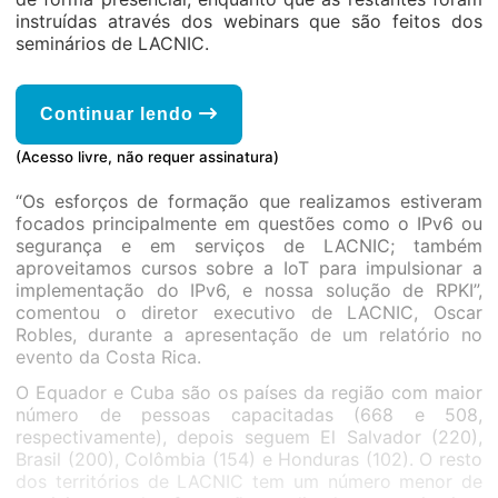
instruídas através dos webinars que são feitos dos
seminários de LACNIC.
Continuar lendo
(Acesso livre, não requer assinatura)
“Os esforços de formação que realizamos estiveram
focados principalmente em questões como o IPv6 ou
segurança e em serviços de LACNIC; também
aproveitamos cursos sobre a IoT para impulsionar a
implementação do IPv6, e nossa solução de RPKI”,
comentou o diretor executivo de LACNIC, Oscar
Robles, durante a apresentação de um relatório no
evento da Costa Rica.
O Equador e Cuba são os países da região com maior
número de pessoas capacitadas (668 e 508,
respectivamente), depois seguem El Salvador (220),
Brasil (200), Colômbia (154) e Honduras (102). O resto
dos territórios de LACNIC tem um número menor de