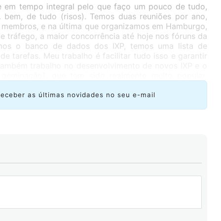
 em tempo integral pelo que faço um pouco de tudo,
 bem, de tudo (risos). Temos duas reuniões por ano,
s membros, e na última que organizamos em Hamburgo,
e tráfego, a maior concorrência até hoje nos fóruns da
mos o banco de dados dos IXP, temos uma lista de
de tarefas. Meu trabalho é facilitar tudo isso e garantir
Também trabalho no desenvolvimento de novos IXP e o
eminação], que tem sido realmente muito popular,
Ásia. Ainda não temos nenhum caso de geminação na
e isso aconteça aqui também.
receber as últimas novidades no seu e-mail