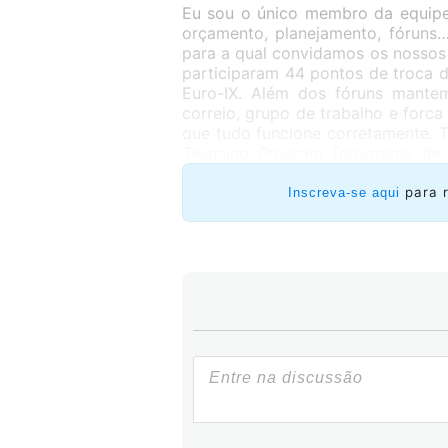
Eu sou o único membro da equipe
orçamento, planejamento, fóruns…
para a qual convidamos os nosso
participaram 44 pontos de troca d
Euro-IX. Além dos fóruns mante
correio, grupo de trabalho e forca 
que tudo funcione corretamente. 
Twinning Program
[programa de g
principalmente na África e na 
América Latina, mas esperamos qu
para 
Inscreva-se aqui