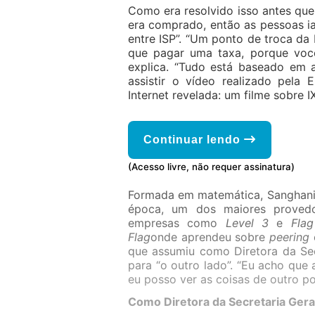
Como era resolvido isso antes que
era comprado, então as pessoas i
entre ISP”. “Um ponto de troca da 
que pagar uma taxa, porque você
explica. “Tudo está baseado em a
assistir o vídeo realizado pela 
Internet revelada: um filme sobre IX
Continuar lendo
(Acesso livre, não requer assinatura)
Formada em matemática, Sanghani i
época, um dos maiores provedo
empresas como
Level 3
e
Flag
Flag
onde aprendeu sobre
peering
que assumiu como Diretora da Sec
para “o outro lado”. “Eu acho que
eu posso ver as coisas de outro po
Como Diretora da Secretaria Geral