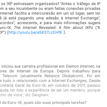
 os IXP estivessem organizados? “Antes o tráfego de IP
am a seu incumbente ou eram feitas conexões privadas
Internet facilita a interconexão em um só lugar, sem ter
 já está pagando uma adesão à Internet Exchange”,
cordos”, acrescenta, e para mais informações sugere
Euro-IX,
The Internet Revealed: A film about IXPs
(“A
P”) [
http://youtu.be/a5837LcDHfE
].
niciou sua carreira profissional em
Demon Internet,
na
res de Internet da Europa. Depois trabalhou para
 Telecom
(atualmente
Reliance Globalcom
). Foi em
e tudo o relacionado com a
Internet Exchanges
. Desde
retaria Geral da Euro-IX, em outubro de 2011, passou
 ajuda ter tido a experiência de ser um membro, porque
nto de vista”, diz Sanghani.
 da Euro-IX, quais são suas principais tarefas?