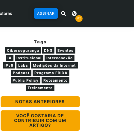
utores
ASSINAR
PT
Tags
Cibersegurança
DNS
Eventos
IA
Institucional
Interconexão
IPv6
Labs
Medições da Internet
Podcast
Programa FRIDA
Public Policy
Roteamento
Treinamento
NOTAS ANTERIORES
VOCÊ GOSTARIA DE
CONTRIBUIR COM UM
ARTIGO?