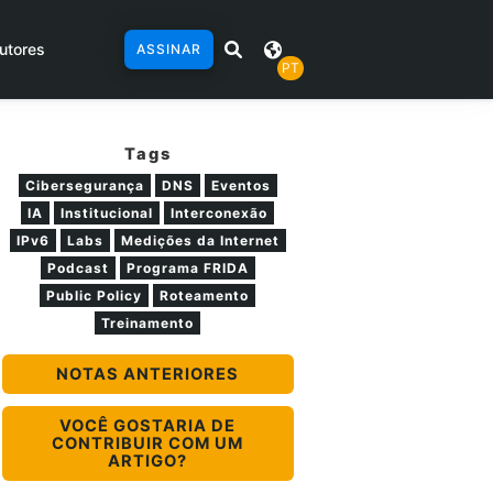
utores
ASSINAR
PT
Tags
Cibersegurança
DNS
Eventos
IA
Institucional
Interconexão
IPv6
Labs
Medições da Internet
Podcast
Programa FRIDA
Public Policy
Roteamento
Treinamento
NOTAS ANTERIORES
VOCÊ GOSTARIA DE
CONTRIBUIR COM UM
ARTIGO?