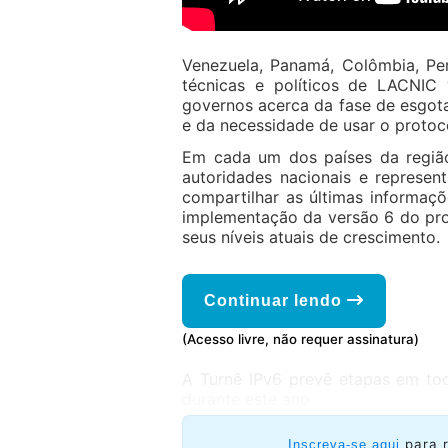
Venezuela, Panamá, Colômbia, Pe
técnicas e políticos de LACNIC 
governos acerca da fase de esgot
e da necessidade de usar o protoco
Em cada um dos países da região
autoridades nacionais e represen
compartilhar as últimas informaçõ
implementação da versão 6 do prot
seus níveis atuais de crescimento.
Continuar lendo
(Acesso livre, não requer assinatura)
A Turnê IPv6 prevê etapas em tod
durante este ano.
para 
Inscreva-se aqui