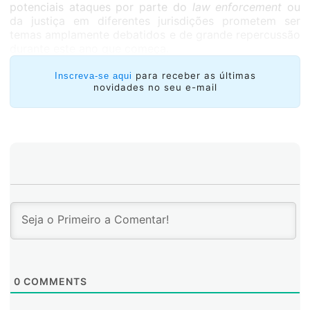
potenciais ataques por parte do
law enforcement
ou
da justiça em diferentes jurisdições prometem ser
temas amplamente debatidos e de grande repercussão
durante este ano que começa.
para receber as últimas
Inscreva-se aqui
novidades no seu e-mail
0
COMMENTS