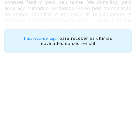
possível fazê-lo pelo seu nome (de domínio), pelo
endereço numérico (endereço IP) ou pela combinação
de ambos (domínio e endereço IP relacionados). A
realidade é significativamente mais complexa, já que
um site ou página web é composto por múltiplos
objetos, muitos dos quais podem responder a
diferentes nomes de domínio e/ou estarem alocados
para receber as últimas
Inscreva-se aqui
novidades no seu e-mail
em diferentes endereços IP.
Da mesma forma que um website pode estar
composto por múltiplos objetos alocados em
diferentes endereços IP, também existe a situação
inversa, ou seja, endereços IP que individualmente
hospedam múltiplos websites. É o caso principalmente
das companhias conhecidas como “
Provedores de
Hosting
” e as “
Redes de Alocação de Conteúdo
” (CDN
por suas siglas em inglês). Nestes casos, bloquear um
endereço IP de um Provedor de
Hosting
ou de uma
CDN pode implicar no bloqueio de
centenas ou
milhares
de websites que nada têm a ver com o
objetivo inicial.