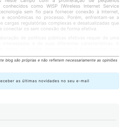
ivos neste campo com a proliferação de pequenos
, conhecidos como WISP (Wireless Internet Service
 tecnologia sem fio para fornecer conexão à Internet,
s e econômicas no processo. Porém, enfrentam-se a
 de cargas regulatórias complexas e desatualizadas que
e conectar os sem conexão de forma efetiva.
oração de políticas públicas efetivas requer de uma
 interessadas e de suas diferentes características. A
 todas as partes interessadas é fundamental para
tentável em termos de conectividade e acessibilidade
m foco colaborativo poderemos superar os desafios
te blog são próprias e não refletem necessariamente as opiniões
ue ainda persistem no caminho rumo a uma conexão
receber as últimas novidades no seu e-mail