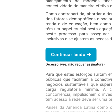
planejamento de modelos fina
conectividade de maneira efetiva 
Como contrapartida, abordar a de
dos fatores demográficos e socio
renda e de educação, bem como a
têm um papel crucial nesta equaç
neste processo para assegurar
inclusivas e se ajustem às necessi
Continuar lendo
(Acesso livre, não requer assinatura)
Para que estes esforços surtam ef
públicas que facilitem a conecti
negócios sustentáveis que supe
carga regulatória mínima. A 
concorrência, impulsionem o inve
têm acesso à rede deve ser uma pr
Países da América Latina como o 