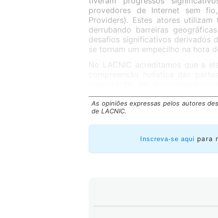
tiveram progressos significat
provedores de Internet sem fio
Providers). Estes atores utilizam
derrubando barreiras geográfica
desafios significativos derivados
se tornam um empecilho na hora d
No LACNIC acreditamos que a elab
compreensão holística das partes
cooperação em coordenação com
conseguir um desenvolvimento sus
na região. Somente através de u
As opiniões expressas pelos autores des
de LACNIC.
regulatórios e tecnológicos q
integral.
para 
Inscreva-se aqui