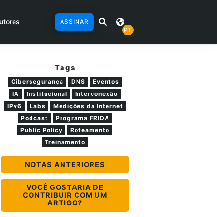
utores
ASSINAR
PT
Tags
Cibersegurança
DNS
Eventos
IA
Institucional
Interconexão
IPv6
Labs
Medições da Internet
Podcast
Programa FRIDA
Public Policy
Roteamento
Treinamento
NOTAS ANTERIORES
VOCÊ GOSTARIA DE
CONTRIBUIR COM UM
ARTIGO?