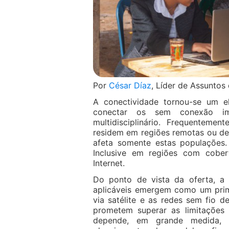
Por
César Díaz
, Líder de Assunto
A conectividade tornou-se um e
conectar os sem conexão im
multidisciplinário. Frequenteme
residem em regiões remotas ou de 
afeta somente estas populações.
Inclusive em regiões com cobert
Internet.
Do ponto de vista da oferta, a a
aplicáveis emergem como um prim
via satélite e as redes sem fio d
prometem superar as limitações g
depende, em grande medida, d