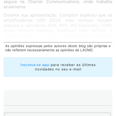
segura na Charter Communications, onde trabalha
atualmente.
Durante sua apresentação, Compton explicou que os
amplificadores UDP DDoS mais comuns incluem
ataques a servidores DNS, NTP, WS-Discovery, LDAP,
Apple Remote Desktop, Multicast DNS (mDNS) e
servidores Plex, entre outros. Amplificadores SYN/ACK
e PSH e RST também foram vistos.
As opiniões expressas pelos autores deste blog são próprias e
não refletem necessariamente as opiniões de LACNIC.
para receber as últimas
Inscreva-se aqui
novidades no seu e-mail