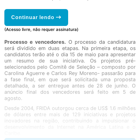
Continuar lendo
(Acesso livre, não requer assinatura)
Processo e vencedores.
O processo da candidatura
será dividido em duas etapas. Na primeira etapa, os
candidatos terão até o dia 15 de maio para apresentar
um resumo de sua iniciativa. Os projetos pré-
selecionados pelo Comitê de Seleção – composto por
Carolina Aguerre e Carlos Rey Moreno- passarão para
a fase final, em que será solicitada uma proposta
detalhada, a ser entregue antes de 28 de junho. O
anúncio final dos vencedores será feito em 5 de
agosto.
Desde 2004, FRIDA outorgou cerca de US$ 1.6 milhões
de dólares entre mais de 129 iniciativas e projetos
inovadores na região, contribuindo a impulsionar o
desenvolvimento da Internet na América Latina e o
Caribe.