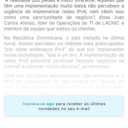
“A realidade dos países é muito diferente. Aqueles que
têm uma implementação muito baixa não percebem a
urgência de implementar redes IPv6, nem vêem isso
como uma oportunidade de negócio”, disse Juan
Carlos Alonso, líder de Operações de TI de LACNIC e
membro da equipe que visitou os clientes.
Na República Dominicana, o país visitado na última
turnê, Alonso percebeu os clientes mais preocupados
“por obter endereços IPv4″ do que por implementar
novas tecnologias. “Isso é um ero. A implementação de
redes IPv6 permitirá continuar fazendo negócios na
Internet e oferecer novos serviços”, acrescentou.
Uma das principais preocupações das empresas é a
falta de capacitação do seu pessoal em relação ao
IPv6. A esse respeito, Alonso retificou em cada reunião
que LACNIC tem planos de capacitação gratuitos para
seus membros através do Campus, com cursos sobre
IPv6 básico e IPv6 avançado.
para receber as últimas
Inscreva-se aqui
novidades no seu e-mail