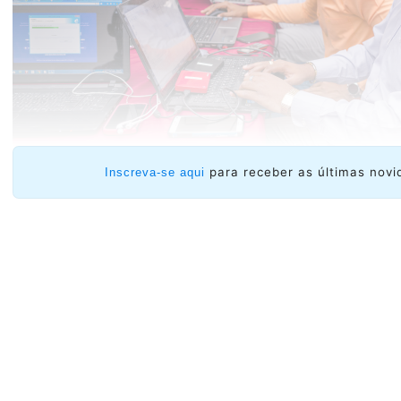
para receber as últimas novi
Inscreva-se aqui
Em paralelo a essas atividades de formação, Ayitic ofi
cursos on-line para formar, em primeira instância, 
técnicos, no âmbito de um projeto global de form
programas para técnicos serão focados no gerencia
Internet e, para mulheres, no desenvolvimento de habi
oportunidades de trabalho à distância.
“Essas atividades oferecem uma oportunidade sem p
haitiana das TIC. Varias organizações como AHTIC, 
Conatel, instituições acadêmicas, mulheres em organiza
em vários projetos, debateram em oportunidades de col
setor haitiano das TIC”.afirmou Max Larson Henry, coorde