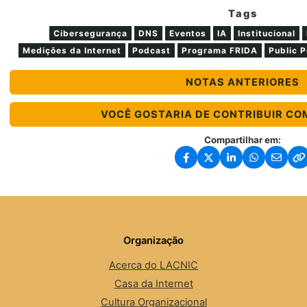
Tags
Cibersegurança
DNS
Eventos
IA
Institucional
Medições da Internet
Podcast
Programa FRIDA
Public P
NOTAS ANTERIORES
VOCÊ GOSTARIA DE CONTRIBUIR CO
Compartilhar em:
Organização
Acerca do LACNIC
Casa da Internet
Cultura Organizacional