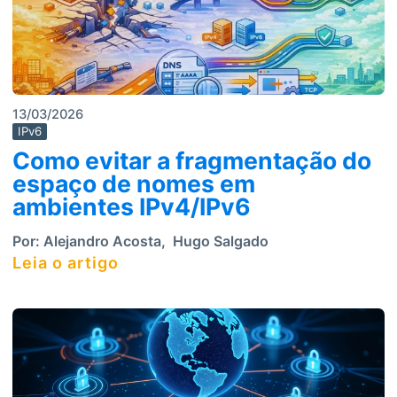
13/03/2026
IPv6
Como evitar a fragmentação do
espaço de nomes em
ambientes IPv4/IPv6
Por:
Alejandro Acosta
,
Hugo Salgado
Leia o artigo