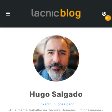
PT
Hugo Salgado
LinkedIn: hugosalgado
Atualmente trabalho na Tucows Domains, um dos maiores