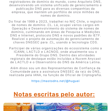
registradores de domínio do mundo, como Arquiteto DNS,
desenvolvendo um sistema unificado de gerenciamento e
publicação DNS para as diversas companhias da
empresa, que mantém um portfólio de onze milhões de
nomes de domínio.
Do final de 1999 a 2023, trabalhei no NIC Chile, o registro
de nomes de domínio .CL. Lá, ocupei vários cargos em
Operação e Desenvolvimento do sistema de nomes de
domínio, culminando em áreas de Pesquisa e Medições
DNS e Internet, protocolo DNS e novos padrões do IETF.
Realizei o projeto de automação do gerenciamento de
chaves DNSSEC para .CL, usando a tecnologia CDS.
Participei de várias organizações do ecossistema como a
ICANN, LACTLD e LACNOG, onde atualmente sou o
Presidente do Grupo DNS. Dentro das atividades
regionais de destaque estão incluídas a Nuvem Anycast
de LACTLD e o Observatório do DNS da América Latina.
Além disso sou um dos Representantes de Confiança da
Comunidade para a assinatura DNSSEC da raiz do DNS,
realizada pela IANA, na função de Oficial de Criptografia.
https://mastodns.net/@huguei
Notas escritas pelo autor: