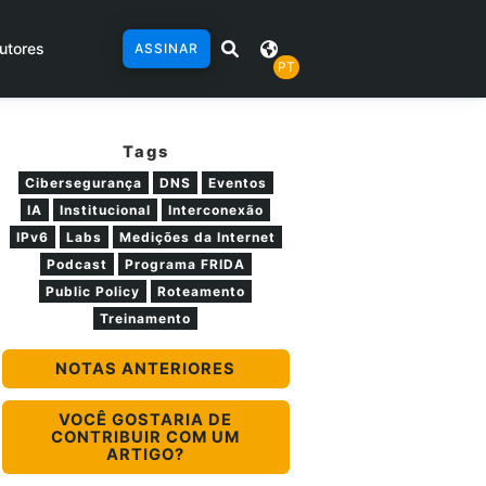
utores
ASSINAR
PT
Tags
Cibersegurança
DNS
Eventos
IA
Institucional
Interconexão
IPv6
Labs
Medições da Internet
Podcast
Programa FRIDA
Public Policy
Roteamento
Treinamento
NOTAS ANTERIORES
VOCÊ GOSTARIA DE
CONTRIBUIR COM UM
ARTIGO?