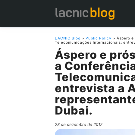
LACNIC Blog
>
Public Policy
> Áspero e 
Telecomunicações Internacionais: entre
Áspero e pró
a Conferênci
Telecomunica
entrevista a 
representant
Dubai.
28 de dezembro de 2012