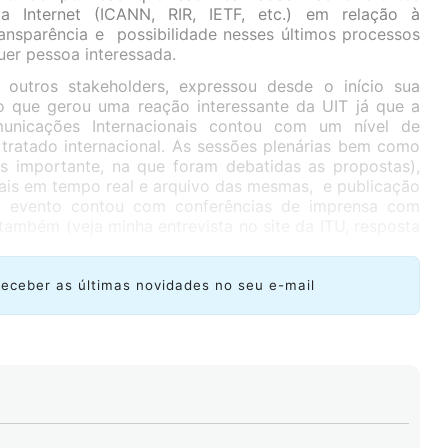
 Internet (ICANN, RIR, IETF, etc.) em relação à
ransparência e possibilidade nesses últimos processos
uer pessoa interessada.
 outros stakeholders, expressou desde o início sua
o que gerou uma reação interessante da UIT já que a
municações Internacionais contou com um nível de
ratado internacional. As sessões plenárias bem como
s importante, na que foram debatidas as propostas),
ais em tempo real e arquivo das mesmas, e publicação
 evento contou com conferências de imprensa com
também (veja minha entrevista no site da ITU, resposta
receber as últimas novidades no seu e-mail