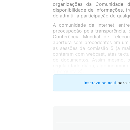
organizações da Comunidade da
disponibilidade de informações, t
de admitir a participação de qualq
A comunidade da Internet, entre
preocupação pela transparência, 
Conferência Mundial de Teleco
abertura sem precedentes em um t
as sessões da comissão 5 (a mai
contaram com webcast, atas textu
de documentos. Assim mesmo, o
regularidade diária, algo incomum 
à pergunta 3).
para 
Inscreva-se aqui