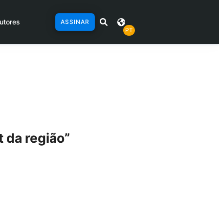
utores
ASSINAR
PT
 da região”