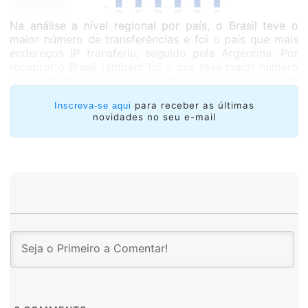
Na análise a nível regional por país, o Brasil teve o
maior número de transferências e foi o país que mais
endereços IP transferiu, seguido pela Argentina. Por
receptor o Brasil também foi o que teve maior número
de transferências e o que recebeu a maior quantidade
de IP.
para receber as últimas
Inscreva-se aqui
Argentina é o país que perdeu mais endereços,
novidades no seu e-mail
comparando com outros países, atingindo quase 100
mil IP; depois segue o Panamá com 95 mil.
Até o mundo.
Nas transferências Inter-RIR foram feitas
7 transferências para a região do LACNIC e 19 blocos
saíram para outras regiões, totalizando 26
transferências.