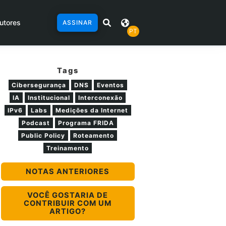
utores
ASSINAR
PT
Tags
Cibersegurança
DNS
Eventos
IA
Institucional
Interconexão
IPv6
Labs
Medições da Internet
Podcast
Programa FRIDA
Public Policy
Roteamento
Treinamento
NOTAS ANTERIORES
VOCÊ GOSTARIA DE
CONTRIBUIR COM UM
ARTIGO?