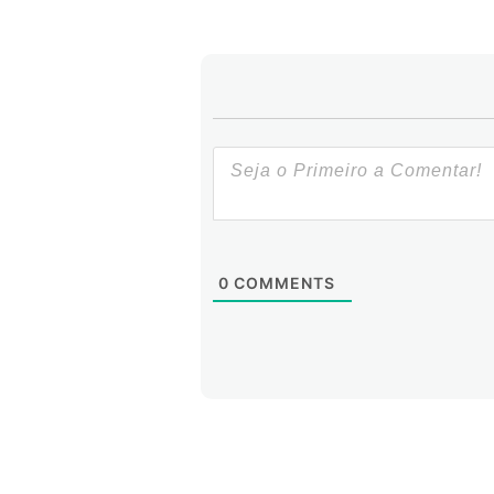
vinte expositores apresentam os 
dinâmica da Cúpula deste ano 
intercâmbios profissionais espon
médios, parlamentares, empresário
Como fizemos isso?
0
COMMENTS