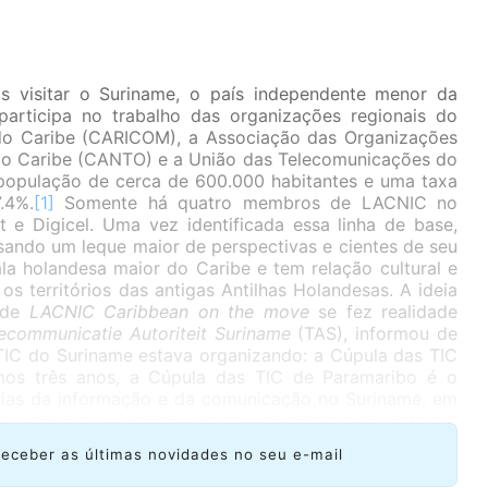
s visitar o Suriname, o país independente menor da
participa no trabalho das organizações regionais do
o Caribe (CARICOM), a Associação das Organizações
do Caribe (CANTO) e a União das Telecomunicações do
população de cerca de 600.000 habitantes e uma taxa
.4%.
[1]
Somente há quatro membros de LACNIC no
t e Digicel. Uma vez identificada essa linha de base,
ndo um leque maior de perspectivas e cientes de seu
ala holandesa maior do Caribe e tem relação cultural e
 territórios das antigas Antilhas Holandesas. A ideia
o de
LACNIC Caribbean on the move
se fez realidade
ecommunicatie Autoriteit Suriname
(TAS), informou de
IC do Suriname estava organizando: a Cúpula das TIC
mos três anos, a Cúpula das TIC de Paramaribo é o
ogias da informação e da comunicação no Suriname, em
tecnologia móvel, a governança da Internet, a Internet
ais e a segurança. Participam palestrantes de destaque
receber as últimas novidades no seu e-mail
 Baixos, Curaçao, Colômbia, Costa Rica, Trinidad e
a também inclui um espaço comercial em que mais de