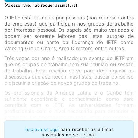
(Acesso livre, não requer assinatura)
O IETF está formado por pessoas (não representantes
de empresas) que participam nos grupos de trabalho
por interesse pessoal. Os papeis são muito variados e
podem ser somente leitores das listas, autores de
documentos ou parte da liderança do IETF como
Working Group Chairs, Area Directors, entre outros.
Três vezes por ano é realizado um evento do IETF em
que os grupos de trabalho têm sua reunião ou sessão
de trabalho. Essa reunião serve para desbloquear as
discussões que acontecem nas listas, buscar consenso
e discutir a criação de novos grupos de trabalho.
Os profissionais da América Latina e o Caribe têm
suficiente experiência e conhecimento como para
contribuir com o IETF. As universidades formam
profissionais com o nível necessário para entender e
participar. Os operadores de rede usam protocolos e
equipamentos que estão no topo a nível mundial.
para receber as últimas
Inscreva-se aqui
novidades no seu e-mail