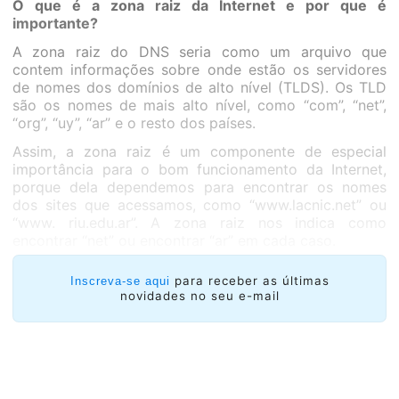
O que é a zona raiz da Internet e por que é
importante?
A zona raiz do DNS seria como um arquivo que
contem informações sobre onde estão os servidores
de nomes dos domínios de alto nível (TLDS). Os TLD
são os nomes de mais alto nível, como “com”, “net”,
“org”, “uy”, “ar” e o resto dos países.
Assim, a zona raiz é um componente de especial
importância para o bom funcionamento da Internet,
porque dela dependemos para encontrar os nomes
dos sites que acessamos, como “www.lacnic.net” ou
“www. riu.edu.ar”. A zona raiz nos indica como
encontrar “net” ou encontrar “ar” em cada caso.
para receber as últimas
Inscreva-se aqui
novidades no seu e-mail