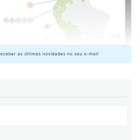
receber as últimas novidades no seu e-mail
a de endereçamento e roteamento na qual um mesmo
últiplos servidores de nomes (DNS) dispersos
ário realiza consulta DNS, esta é direcionada ao
e latência ou rota de rede.
ast com o DNS?
Por ser um protocolo baseado em UDP
belecimento de conexões. “Isto funciona e muito bem”,
 LACNIC. Por exemplo, se um servidor de DNS que está
aparecer por ter se desligado ou produzido uma falha,
 o anúncio BGP continuar nas tabelas BGP mundiais. “O
her o servidor seguinte que for melhor. A maior parte
bendo”, disse martínez.