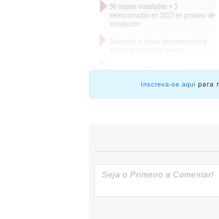
para 
Inscreva-se aqui
O que é anycast?
É uma técnic
endereço IP é atribuído a m
geograficamente. Quando um usu
servidor mais próximo em termos d
Dá para utilizar a técnica anyc
não é preciso batalhar com o esta
acrescentou o gerente técnico do
publicando através de anycast des
o inconveniente será resolvido se
próprio BGP encarrega-se de escol
do tempo os usuários nem ficam sa