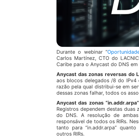
Durante o webinar “
Oportunidade
Carlos Martínez, CTO do LACNIC,
Caribe para o Anycast do DNS em t
Anycast das zonas reversas do 
aos blocos delegados /8 do IPv4 
razão pela qual distribui-se em s
dessas zonas falhar, todos os ass
Anycast das zonas “in.addr.arpa”
Registros dependem destas duas zon
do DNS. A resolução de ambas 
responsável de todos os RIRs. Nes
tanto para “in.addr.arpa” quant
outros RIRs.