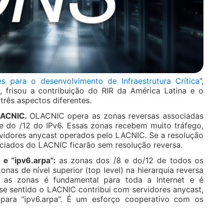
s para o desenvolvimento de Infraestrutura Crítica
”,
 frisou a contribuição do RIR da América Latina e o
rês aspectos diferentes.
LACNIC.
OLACNIC opera as zonas reversas associadas
e do /12 do IPv6. Essas zonas recebem muito tráfego,
ervidores anycast operados pelo LACNIC. Se a resolução
ociados do LACNIC ficarão sem resolução reversa.
 e “ipv6.arpa”:
as zonas dos /8 e do/12 de todos os
as de nível superior (top level) na hierarquia reversa
as zonas é fundamental para toda a Internet e é
se sentido o LACNIC contribui com servidores anycast,
o para “ipv6.arpa”. É um esforço cooperativo com os