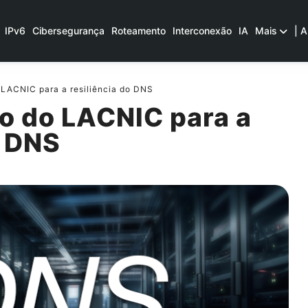
IPv6
Cibersegurança
Roteamento
Interconexão
IA
Mais
| A
 LACNIC para a resiliência do DNS
o do LACNIC para a
o DNS