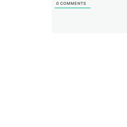
0
COMMENTS
Aprimoramento da latência.
A ut
solicitações dos usuários ao serv
latência. Isso acontece em tempo
melhorando a experiência do usuár