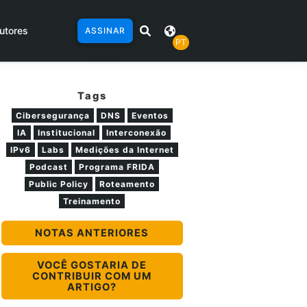
utores
ASSINAR
PT
Tags
Cibersegurança
DNS
Eventos
IA
Institucional
Interconexão
IPv6
Labs
Medições da Internet
Podcast
Programa FRIDA
Public Policy
Roteamento
Treinamento
NOTAS ANTERIORES
VOCÊ GOSTARIA DE
CONTRIBUIR COM UM
ARTIGO?