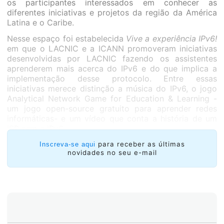
os participantes interessados em conhecer as
diferentes iniciativas e projetos da região da América
Latina e o Caribe.
Nesse espaço foi estabelecida
Vive a experiência IPv6!
em que o LACNIC e a ICANN promoveram iniciativas
desenvolvidas por LACNIC fazendo os assistentes
aprenderem mais acerca do IPv6 e do que implica a
implementação desse protocolo. Entre essas
iniciativas merece distinção a música do IPv6, o jogo
Analytical Network Game for Education & Learning -
um jogo open-source gratuito para aprender redes
informáticas- e um vídeo que conta a história de um
ISP sem o IPv6.
para receber as últimas
Inscreva-se aqui
novidades no seu e-mail