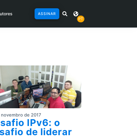
utores
ASSINAR
PT
 novembro de 2017
safio IPv6: o
safio de liderar