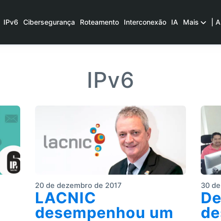
IPv6
Cibersegurança
Roteamento
Interconexão
IA
Mais
| A
IPv6
20 de dezembro de 2017
30 de
LACNIC
De
desempenhou um
de