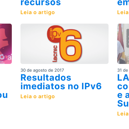
recursos
em
Leia o artigo
Leia
30 de agosto de 2017
31 de
Resultados
LA
imediatos no IPv6
co
ou
e 
Leia o artigo
Su
Leia