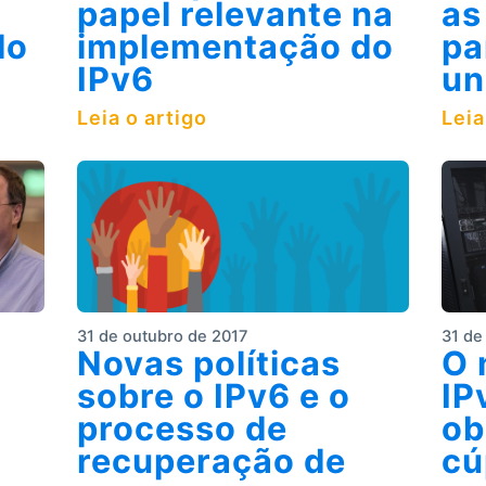
papel relevante na
as
do
implementação do
pa
IPv6
un
Leia o artigo
Leia
31 de outubro de 2017
31 de
Novas políticas
O 
sobre o IPv6 e o
IP
processo de
ob
recuperação de
cú