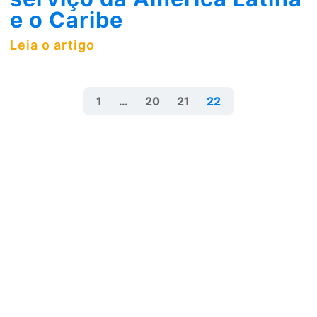
e o Caribe
Leia o artigo
1
…
20
21
22