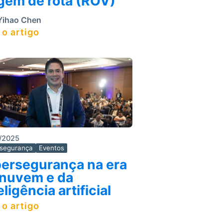
igem de rota (ROV)
ihao Chen
 o artigo
/2025
rsegurança
Eventos
bersegurança na era
 nuvem e da
eligência artificial
 o artigo