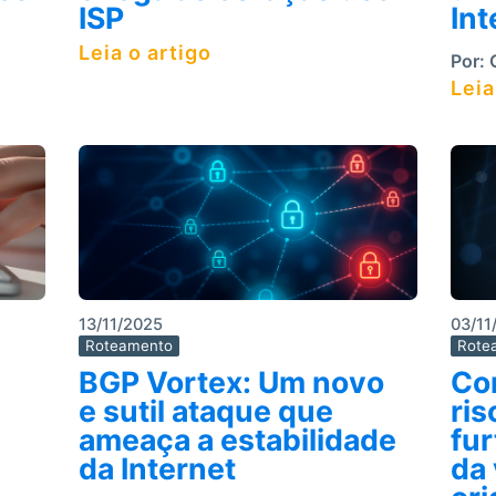
ISP
Int
Leia o artigo
Por:
C
Leia
13/11/2025
03/11
Roteamento
Rote
BGP Vortex: Um novo
Co
e sutil ataque que
ris
ameaça a estabilidade
fur
da Internet
da 