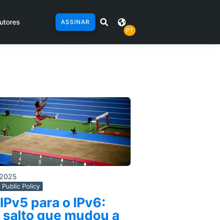
utores
ASSINAR
PT
/2025
Public Policy
IPv5 para o IPv6:
 salto que mudou a