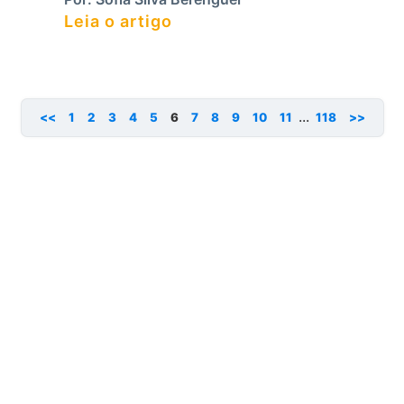
Leia o artigo
...
<<
1
2
3
4
5
6
7
8
9
10
11
118
>>