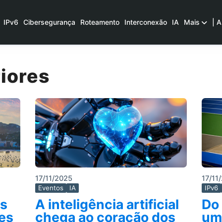
IPv6
Cibersegurança
Roteamento
Interconexão
IA
Mais
| A
iores
17/11/2025
17/11
Eventos
IA
IPv6
as
A inteligência artificial
Do 
es
chega ao coração dos
um