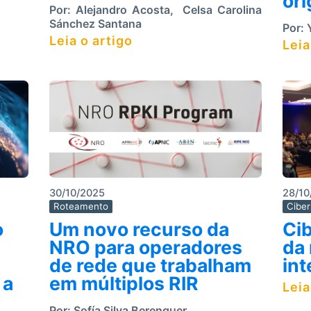
or
Por:
Alejandro Acosta
,
Celsa Carolina
Sánchez Santana
Por:
Y
Leia o artigo
Leia
30/10/2025
28/10
Roteamento
Cibe
o
Um novo recurso da
Ci
NRO para operadores
da
de rede que trabalham
int
 a
em múltiplos RIR
Leia
Por:
Sofía Silva Berenguer