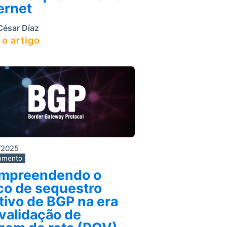
ernet
ésar Díaz
 o artigo
/2025
amento
mpreendendo o
co de sequestro
tivo de BGP na era
validação de